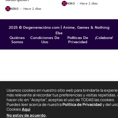
N3k0
Hace 2 días
N3k0
Hace 2 días
2025 © Degeneraciónx.com | Anime, Games & Nothing
Else
Quiénes
Condiciones De
Políticas De
¡Colabora!
Somos
Uso
Privacidad
Usamos cookies en nuestro sitio web para brindarte la experie
más relevante al recordar tus preferencias y visitas repetidas. 
hacer clic en "Aceptar", aceptas el uso de TODAS las cookies.
Puedes leer acerca de nuestra
Política de Privacidad
y del us
Cookies
Aquí
No estoy de acuerdo
.