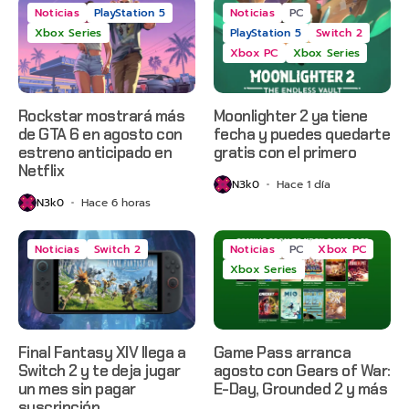
Noticias
PlayStation 5
Noticias
PC
Xbox Series
PlayStation 5
Switch 2
Xbox PC
Xbox Series
Rockstar mostrará más
Moonlighter 2 ya tiene
de GTA 6 en agosto con
fecha y puedes quedarte
estreno anticipado en
gratis con el primero
Netflix
N3k0
Hace 1 día
N3k0
Hace 6 horas
Noticias
Switch 2
Noticias
PC
Xbox PC
Xbox Series
Final Fantasy XIV llega a
Game Pass arranca
Switch 2 y te deja jugar
agosto con Gears of War:
un mes sin pagar
E-Day, Grounded 2 y más
suscripción