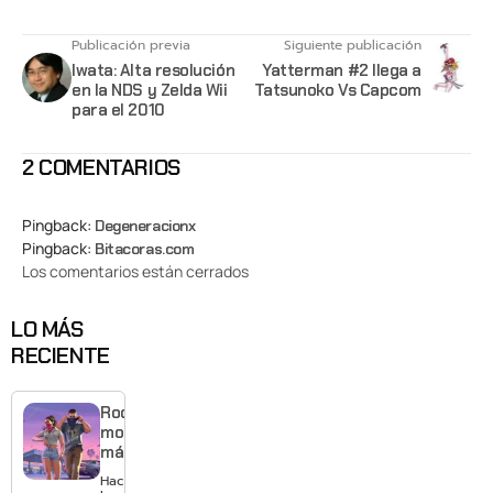
Publicación previa
Siguiente publicación
Iwata: Alta resolución
Yatterman #2 llega a
en la NDS y Zelda Wii
Tatsunoko Vs Capcom
para el 2010
2 COMENTARIOS
Pingback:
Degeneracionx
Pingback:
Bitacoras.com
Los comentarios están cerrados
LO MÁS
RECIENTE
Rockstar
mostrará
más de
GTA 6 en
Hace 6
agosto