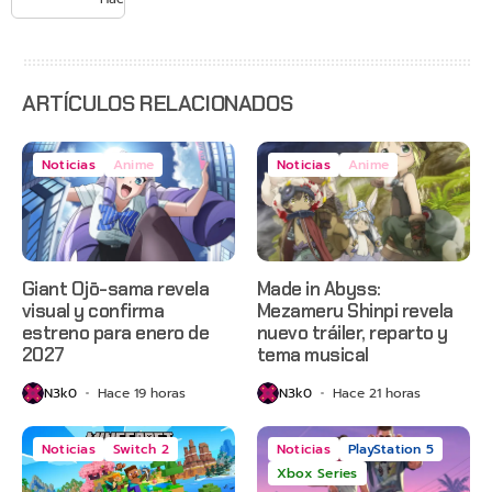
agosto
con
estreno
anticipado
en Netflix
ARTÍCULOS RELACIONADOS
Noticias
Anime
Noticias
Anime
Giant Ojō-sama revela
Made in Abyss:
visual y confirma
Mezameru Shinpi revela
estreno para enero de
nuevo tráiler, reparto y
2027
tema musical
N3k0
Hace 19 horas
N3k0
Hace 21 horas
Noticias
Switch 2
Noticias
PlayStation 5
Xbox Series