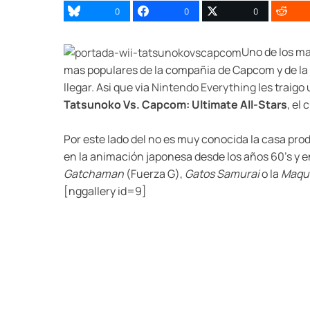
0
0
0
Uno de los ma
mas populares de la compañia de Capcom y de la
llegar. Asi que via
Nintendo Everything
les traigo 
Tatsunoko Vs. Capcom: Ultimate All-Stars
, el
Por este lado del no es muy conocida la casa pro
en la animación japonesa desde los años 60’s 
Gatchaman
(Fuerza G),
Gatos Samurai
o la
Maqui
[nggallery id=9]