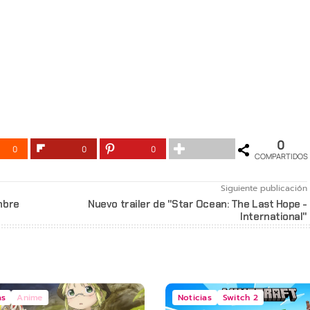
0
0
0
0
COMPARTIDOS
Siguiente publicación
mbre
Nuevo trailer de "Star Ocean: The Last Hope -
International"
as
Anime
Noticias
Switch 2