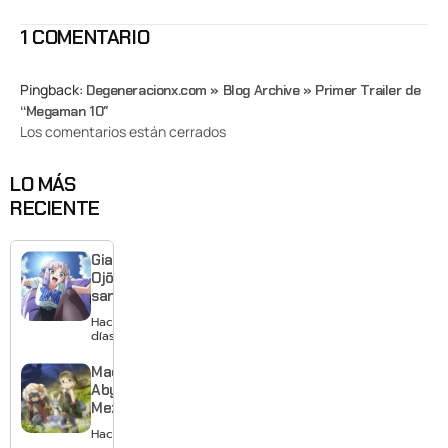
1 COMENTARIO
Pingback:
Degeneracionx.com » Blog Archive » Primer Trailer de
“Megaman 10″
Los comentarios están cerrados
LO MÁS
RECIENTE
Giant
Ojō-
sama
revela
Hace 3
visual y
días
confirma
estreno
Made in
para
Abyss:
enero de
Mezameru
2027
Shinpi
Hace 3 días
revela