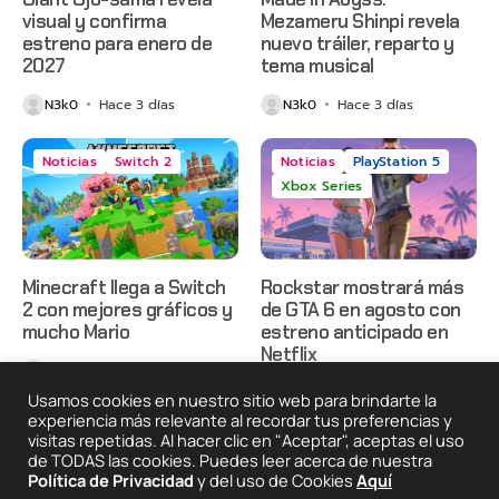
visual y confirma
Mezameru Shinpi revela
estreno para enero de
nuevo tráiler, reparto y
2027
tema musical
N3k0
Hace 3 días
N3k0
Hace 3 días
Noticias
Switch 2
Noticias
PlayStation 5
Xbox Series
Minecraft llega a Switch
Rockstar mostrará más
2 con mejores gráficos y
de GTA 6 en agosto con
mucho Mario
estreno anticipado en
Netflix
N3k0
Hace 3 días
N3k0
Hace 4 días
Usamos cookies en nuestro sitio web para brindarte la
experiencia más relevante al recordar tus preferencias y
visitas repetidas. Al hacer clic en "Aceptar", aceptas el uso
de TODAS las cookies. Puedes leer acerca de nuestra
2025 © Degeneraciónx.com | Anime, Games & Nothing
Política de Privacidad
y del uso de Cookies
Aquí
Else