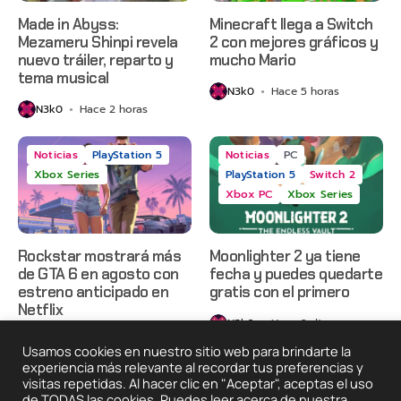
Made in Abyss:
Minecraft llega a Switch
Mezameru Shinpi revela
2 con mejores gráficos y
nuevo tráiler, reparto y
mucho Mario
tema musical
N3k0
Hace 5 horas
N3k0
Hace 2 horas
Noticias
PlayStation 5
Noticias
PC
Xbox Series
PlayStation 5
Switch 2
Xbox PC
Xbox Series
Rockstar mostrará más
Moonlighter 2 ya tiene
de GTA 6 en agosto con
fecha y puedes quedarte
estreno anticipado en
gratis con el primero
Netflix
N3k0
Hace 2 días
N3k0
Hace 23 horas
Usamos cookies en nuestro sitio web para brindarte la
experiencia más relevante al recordar tus preferencias y
visitas repetidas. Al hacer clic en "Aceptar", aceptas el uso
de TODAS las cookies. Puedes leer acerca de nuestra