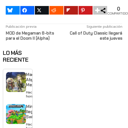
0
COMPARTIDO
Publicación previa
Siguiente publicación
MOD de Megaman 8-bits
Call of Duty Classic llegará
para el Doom II (Alpha)
este jueves
LO MÁS
RECIENTE
Made in
Abyss:
Mezameru
Shinpi
Hace 2
revela
horas
nuevo
tráiler,
Minecraft
reparto y
llega a
tema
Switch 2
musical
con
Hace 5
mejores