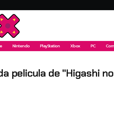
e
Nintendo
PlayStation
Xbox
PC
Com
da pelicula de "Higashi n