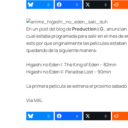
0
0
0
En un
post del blog de
Production I.G
., anuncian
cual estaba programada para salir en el mes de e
esto por que originalmente las peliculas estaban 
quedando de la siguiente manera:
Higashi no Eden I: The King of Eden – 82min
Higashi no Eden II: Paradise Lost – 90min
La primera pelicula se estrena el proximo sabado
Via
MAL
0
0
0