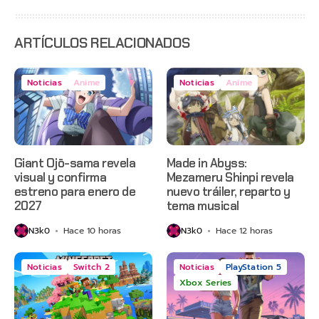
estreno
anticipado
en Netflix
ARTÍCULOS RELACIONADOS
Noticias
Anime
Noticias
Anime
Giant Ojō-sama revela
Made in Abyss:
visual y confirma
Mezameru Shinpi revela
estreno para enero de
nuevo tráiler, reparto y
2027
tema musical
N3k0
Hace 10 horas
N3k0
Hace 12 horas
Noticias
Switch 2
Noticias
PlayStation 5
Xbox Series