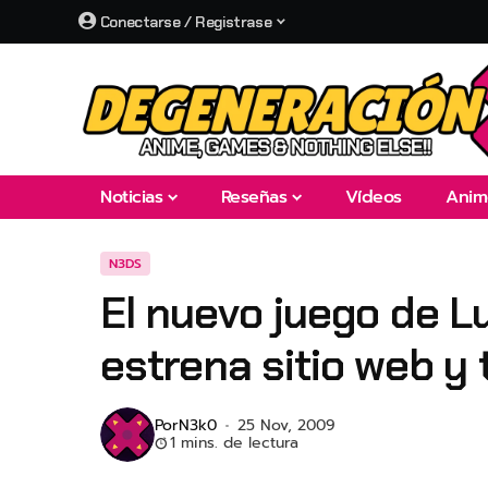
Conectarse / Registrase
Noticias
Reseñas
Vídeos
Anim
N3DS
El nuevo juego de Lu
estrena sitio web y t
Por
N3k0
25 Nov, 2009
1 mins. de lectura