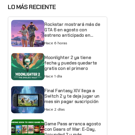
LO MÁS RECIENTE
Rockstar mostrará más de
GTA 6 en agosto con
estreno anticipado en
Netflix
Hace 6 horas
Moonlighter 2 ya tiene
fecha y puedes quedarte
gratis con el primero
Hace 1 día
Final Fantasy XIV llega a
Switch 2 y te deja jugar un
mes sin pagar suscripción
Hace 2 días
Game Pass arranca agosto
con Gears of War: E-Day,
Grounded 2 y más