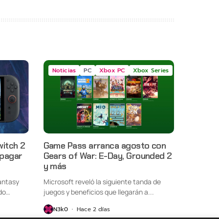
Noticias
PC
Xbox PC
Xbox Series
witch 2
Game Pass arranca agosto con
 pagar
Gears of War: E-Day, Grounded 2
y más
antasy
Microsoft reveló la siguiente tanda de
do
juegos y beneficios que llegarán a...
N3k0
Hace 2 días