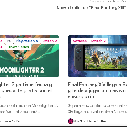
Siguiente publicación
Nuevo trailer de "Final Fantasy XIII"
as
PC
PlayStation 5
Switch 2
Noticias
Switch 2
PC
Xbox Series
hter 2 ya tiene fecha y
Final Fantasy XIV llega a S
quedarte gratis con el
y te deja jugar un mes sin
o
suscripción
udios confirmó que Moonlighter 2:
Square Enix confirmó que Final F
ess Vault abandonará
XIV llegará oficialmente a Ninten
nte...
Switch...
Hace 1 día
N3k0
Hace 2 días