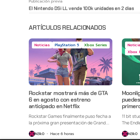
Publicación previa
El Nintendo DSi LL vende 100k unidades en 2 dias
ARTÍCULOS RELACIONADOS
Noticias
PlayStation 5
Xbox Series
Notici
Xbox 
Rockstar mostrará más de GTA
Moonlig
6 en agosto con estreno
puedes 
anticipado en Netflix
primer
Rockstar Games finalmente puso fecha a
11 bit st
la próxima gran presentación de Grand...
The Endl
oficialme
N3k0
Hace 6 horas
N3k0