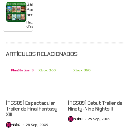
jugar un
Game
mes sin
Pass
pagar
arranca
suscripción
agosto
Hace 2
con
días
Gears of
War: E-
Day,
Grounded
2 y más
ARTÍCULOS RELACIONADOS
PlayStation 3
Xbox 360
Xbox 360
[TGS09] Espectacular
[TGS09] Debut Trailer de
Trailer de Final Fantasy
Ninety-Nine Nights II
XIII
N3k0
25 Sep, 2009
N3k0
28 Sep, 2009