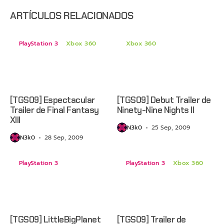
anticipado
en Netflix
ARTÍCULOS RELACIONADOS
PlayStation 3
Xbox 360
Xbox 360
[TGS09] Espectacular
[TGS09] Debut Trailer de
Trailer de Final Fantasy
Ninety-Nine Nights II
XIII
N3k0
25 Sep, 2009
N3k0
28 Sep, 2009
PlayStation 3
PlayStation 3
Xbox 360
[TGS09] LittleBigPlanet
[TGS09] Trailer de