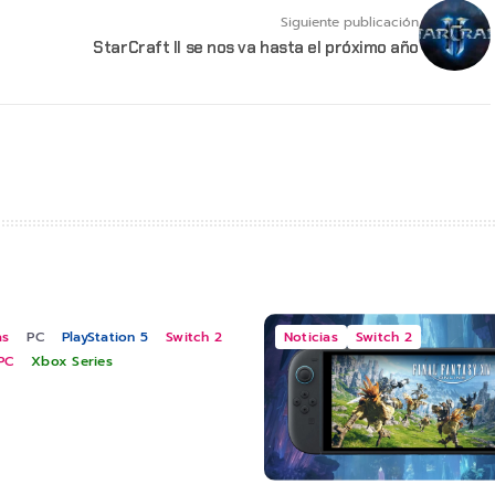
Siguiente publicación
StarCraft II se nos va hasta el próximo año
as
PC
PlayStation 5
Switch 2
Noticias
Switch 2
PC
Xbox Series