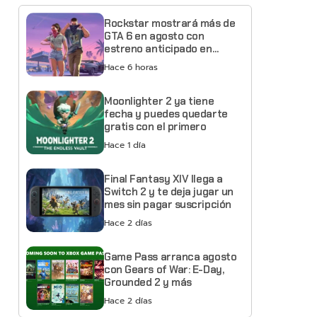
Rockstar mostrará más de
GTA 6 en agosto con
estreno anticipado en
Netflix
Hace 6 horas
Moonlighter 2 ya tiene
fecha y puedes quedarte
gratis con el primero
Hace 1 día
Final Fantasy XIV llega a
Switch 2 y te deja jugar un
mes sin pagar suscripción
Hace 2 días
Game Pass arranca agosto
con Gears of War: E-Day,
Grounded 2 y más
Hace 2 días