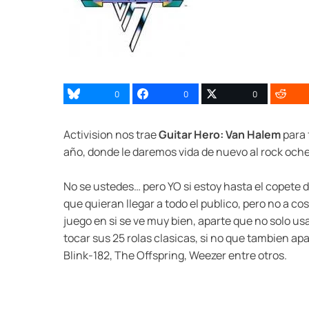
0
0
0
Activision nos trae
Guitar Hero: Van Halem
para 
año, donde le daremos vida de nuevo al rock oche
No se ustedes… pero YO si estoy hasta el copete d
que quieran llegar a todo el publico, pero no a cost
juego en si se ve muy bien, aparte que no solo u
tocar sus 25 rolas clasicas, si no que tambien ap
Blink-182, The Offspring, Weezer entre otros.