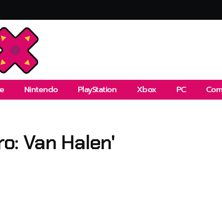
e
Nintendo
PlayStation
Xbox
PC
Com
ro: Van Halen'