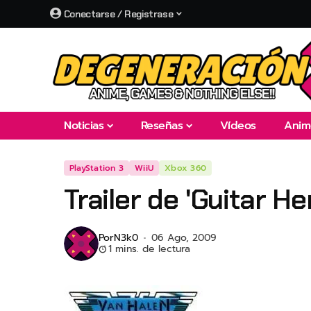
Conectarse / Registrase
Noticias
Reseñas
Vídeos
Anim
PlayStation 3
WiiU
Xbox 360
Trailer de 'Guitar He
Por
N3k0
06 Ago, 2009
1 mins. de lectura