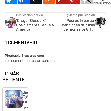
COMPARTIDO
Publicación previa
Siguiente publicación
'Dragon Quest IX'
Podras importar
Posiblemente llegué a
canciones de otras
America
versiones de GH al
'Guitar Hero 5'
1 COMENTARIO
Pingback:
Bitacoras.com
Los comentarios están cerrados
LO MÁS
RECIENTE
Giant
Ojō-
sama
revela
Hace 2
visual y