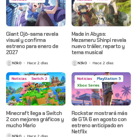
Giant Ojō-sama revela
Made in Abyss:
visual y confirma
Mezameru Shinpi revela
estreno para enero de
nuevo tráiler, reparto y
2027
tema musical
N3k0
Hace 2 días
N3k0
Hace 2 días
Noticias
Switch 2
Noticias
PlayStation 5
Xbox Series
Minecraft llega a Switch
Rockstar mostrará más
2 con mejores gráficos y
de GTA 6 en agosto con
mucho Mario
estreno anticipado en
Netflix
N3k0
Hace 2 días