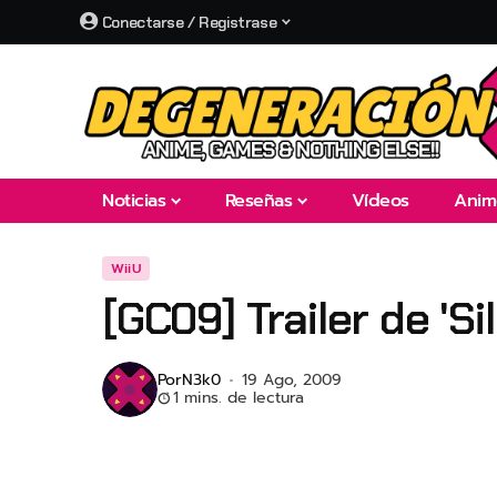
Conectarse / Registrase
Noticias
Reseñas
Vídeos
Anim
WiiU
[GC09] Trailer de 'Si
Por
N3k0
19 Ago, 2009
1 mins. de lectura