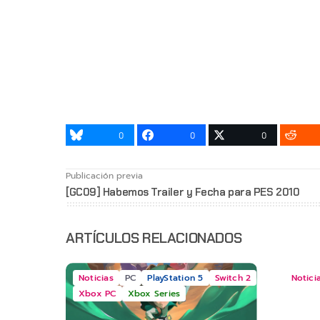
0
0
0
Publicación previa
[GC09] Habemos Trailer y Fecha para PES 2010
ARTÍCULOS RELACIONADOS
Noticias
PC
PlayStation 5
Switch 2
Notici
Xbox PC
Xbox Series