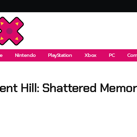
e
Nintendo
PlayStation
Xbox
PC
Com
lent Hill: Shattered Memor