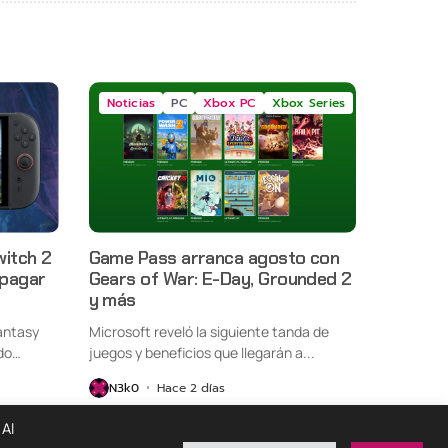
Noticias
PC
Xbox PC
Xbox Series
witch 2
Game Pass arranca agosto con
 pagar
Gears of War: E-Day, Grounded 2
y más
antasy
Microsoft reveló la siguiente tanda de
do
juegos y beneficios que llegarán a...
N3k0
Hace 2 días
 Al