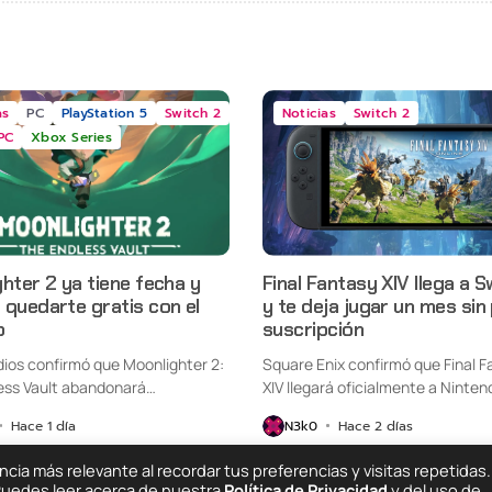
as
PC
PlayStation 5
Switch 2
Noticias
Switch 2
PC
Xbox Series
hter 2 ya tiene fecha y
Final Fantasy XIV llega a S
quedarte gratis con el
y te deja jugar un mes sin
o
suscripción
udios confirmó que Moonlighter 2:
Square Enix confirmó que Final F
ess Vault abandonará
XIV llegará oficialmente a Ninten
nte...
Switch...
Hace 1 día
N3k0
Hace 2 días
ia más relevante al recordar tus preferencias y visitas repetidas.
 Puedes leer acerca de nuestra
Política de Privacidad
y del uso de