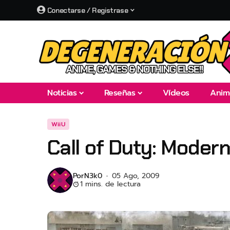
Conectarse / Registrase
Noticias
Reseñas
Vídeos
Anim
WiiU
Call of Duty: Modern
Por
N3k0
05 Ago, 2009
1 mins. de lectura