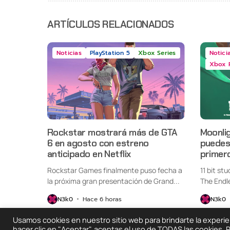
ARTÍCULOS RELACIONADOS
Noticias
PlayStation 5
Xbox Series
Notici
Xbox 
Rockstar mostrará más de GTA
Moonlig
6 en agosto con estreno
puedes 
anticipado en Netflix
primer
Rockstar Games finalmente puso fecha a
11 bit st
la próxima gran presentación de Grand...
The Endl
oficialme
N3k0
Hace 6 horas
N3k0
Usamos cookies en nuestro sitio web para brindarte la experienc
hacer clic en "Aceptar", aceptas el uso de TODAS las cookies.