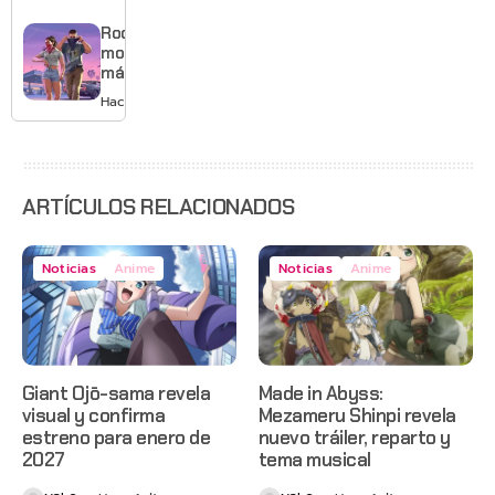
mejores
gráficos
Rockstar
y mucho
mostrará
Mario
más de
GTA 6 en
Hace 2 días
agosto
con
estreno
anticipado
en Netflix
ARTÍCULOS RELACIONADOS
Noticias
Anime
Noticias
Anime
Giant Ojō-sama revela
Made in Abyss:
visual y confirma
Mezameru Shinpi revela
estreno para enero de
nuevo tráiler, reparto y
2027
tema musical